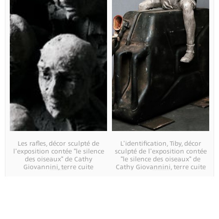
Les rafles, décor sculpté de
L'identification, Tiby, décor
l'exposition contée "le silence
sculpté de l'exposition contée
des oiseaux" de Cathy
"le silence des oiseaux" de
Giovannini, terre cuite
Cathy Giovannini, terre cuite