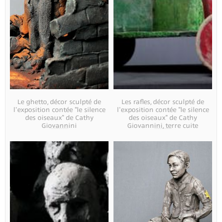
Le ghetto, décor sculpté de
Les rafles, décor sculpté de
l'exposition contée "le silence
l'exposition contée "le silence
des oiseaux" de Cathy
des oiseaux" de Cathy
Giovannini
Giovannini, terre cuite